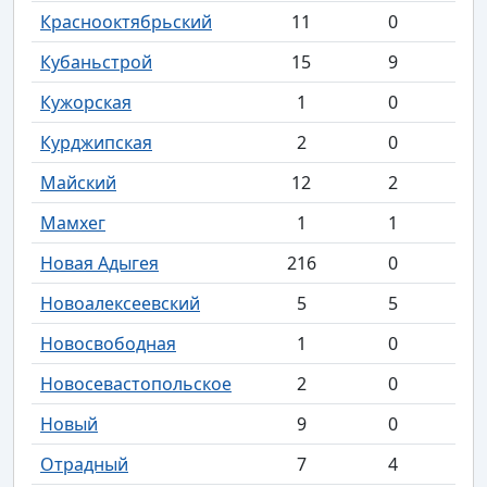
Краснооктябрьский
11
0
Кубаньстрой
15
9
Кужорская
1
0
Курджипская
2
0
Майский
12
2
Мамхег
1
1
Новая Адыгея
216
0
Новоалексеевский
5
5
Новосвободная
1
0
Новосевастопольское
2
0
Новый
9
0
Отрадный
7
4