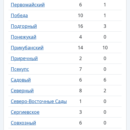
Первомайский
6
1
Победа
10
1
Подгорный
16
3
Понежукай
4
0
Прикубанский
14
10
Приречный
2
0
Псекупс
7
0
Садовый
6
6
Северный
8
2
Северо-Восточные Сады
1
0
Сергиевское
3
0
Совхозный
6
0