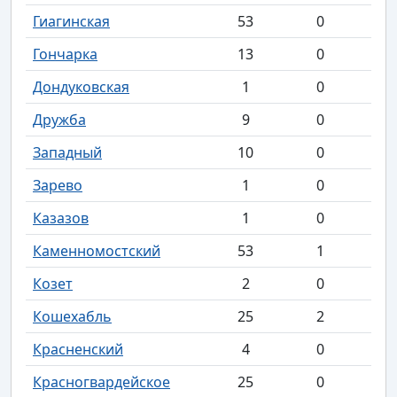
Гиагинская
53
0
Гончарка
13
0
Дондуковская
1
0
Дружба
9
0
Западный
10
0
Зарево
1
0
Казазов
1
0
Каменномостский
53
1
Козет
2
0
Кошехабль
25
2
Красненский
4
0
Красногвардейское
25
0