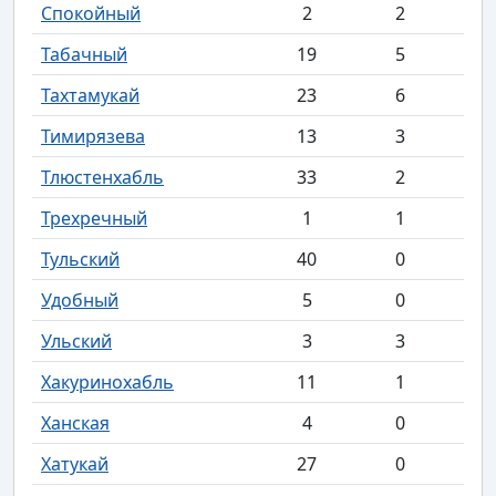
Спокойный
2
2
Табачный
19
5
Тахтамукай
23
6
Тимирязева
13
3
Тлюстенхабль
33
2
Трехречный
1
1
Тульский
40
0
Удобный
5
0
Ульский
3
3
Хакуринохабль
11
1
Ханская
4
0
Хатукай
27
0