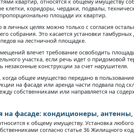
ями квартир, относятся к общему имуществу соб
е клетки, коридоры, чердаки, подвалы, техничес
пропорционально площади их квартир.
в личных целях можно только с согласия осталь
го собрания. Это касается установки тамбурных 
ипедов на лестничной площадке.
мещений влечет требование освободить площадь 
ельного участка, если речь идет о придомовой 
ь незаконные конструкции за счет нарушителя.
 когда общее имущество передано в пользование
ции на фасаде или аренда части подвала под скл
между собственниками или направляется на соде
я на фасаде: кондиционеры, антенны
относится к общему имуществу. Установка любог
собственниками согласно статье 36 Жилищного код