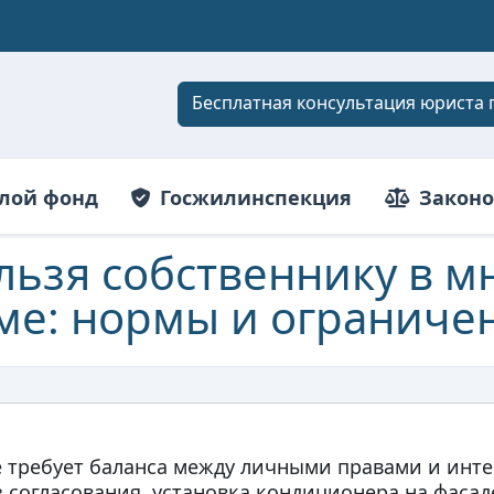
Бесплатная консультация юриста 
лой фонд
Госжилинспекция
Законо
льзя собственнику в 
ме: нормы и ограниче
 требует баланса между личными правами и инт
 согласования, установка кондиционера на фаса