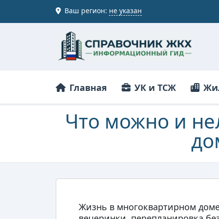
Ваш регион:
не указан
Главная
УК и ТСЖ
Жи
Что можно и не
до
Жизнь в многоквартирном доме
вечеринки, перепланировка без