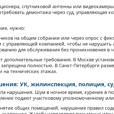
ционера, спутниковой антенны или видеокамеры 
потребовать демонтажа через суд, управляющая 
ние, нужно:
нников на общем собрании или через опрос с фик
ки с управляющей компанией, чтобы не нарушить
дованию для обслуживания без проникновения в
ют дополнительные требования. В Москве установ
я запрещена полностью. В Санкт-Петербурге раз
и на технических этажах.
ения: УК, жилинспекция, полиция, с
па нарушения. Шум в ночное время, курение в по
вление подают участковому уполномоченному или
занятие общих помещений, нарушение правил со
 инспекции. Жалобу направляют письменно или 