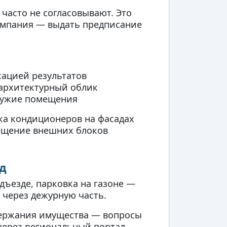
часто не согласовывают. Это
компания — выдать предписание
сацией результатов
 архитектурный облик
 чужие помещения
ка кондиционеров на фасадах
мещение внешних блоков
уд
дъезде, парковка на газоне —
 через дежурную часть.
держания имущества — вопросы
через региональный портал