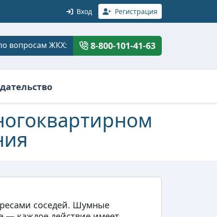
Вход
Регистрация
по вопросам ЖКХ:
8-800-101-41-63
дательство
многоквартирном
ния
ересами соседей. Шумные
де — каждое действие имеет