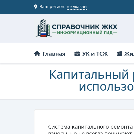
Ваш регион:
не указан
Главная
УК и ТСЖ
Жи
Капитальный 
использо
Система капитального ремонта 
взносы, но не всегда понимают,