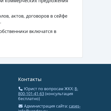
ри коммерческих предложения
лов, актов, договоров в сейфе
.
собственники включатся в
Контакты
Юрист по вопросам ЖКХ:
8-
800-101-41-63
(консультация
бесплатно)
Администрация сайта:
cases-
info@yandex.ru