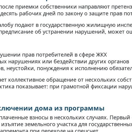
после приемки собственники направляют претен
 десять рабочих дней по закону о защите прав по
алобу подают в государственную жилищную инсп
 предписание об устранении нарушений, может о
ушении прав потребителей в сфере ЖКХ
ых нарушениях или бездействии других органов
в, неустойки, понуждения к исполнению обязате
т коллективное обращение от нескольких собст
рактика показывает: при грамотной фиксации нар
сключении дома из программы
уплаченные взносы в нескольких случаях. Первы
изъятие земельного участка для государственны
апремонта при переходе на спецсчет.