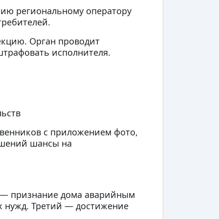
зию региональному оператору
требителей.
екцию. Орган проводит
штрафовать исполнителя.
льств
венников с приложением фото,
ушений шансы на
й — признание дома аварийным
х нужд. Третий — достижение