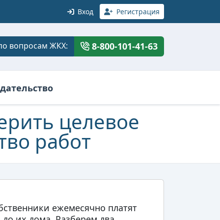
Вход
Регистрация
по вопросам ЖКХ:
8-800-101-41-63
дательство
ерить целевое
тво работ
обственники ежемесячно платят
 до их дома. Разберем два