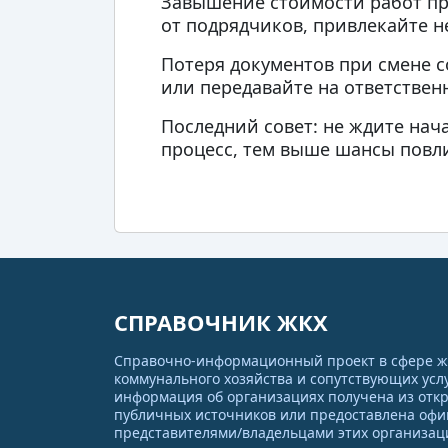
Завышение стоимости работ пр
от подрядчиков, привлекайте н
Потеря документов при смене с
или передавайте на ответстве
Последний совет: не ждите нач
процесс, тем выше шансы повли
СПРАВОЧНИК ЖКХ
Справочно-информационный проект в сфере 
коммунального хозяйства и сопутствующих услу
информация об организациях получена из отк
публичных источников или предоставлена оф
представителями/владельцами этих организац