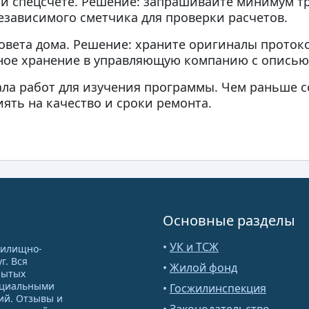
и спецсчете. Решение: запрашивайте минимум т
езависимого сметчика для проверки расчетов.
овета дома. Решение: храните оригиналы протоко
нное хранение в управляющую компанию с описью
ала работ для изучения программы. Чем раньше 
ять на качество и сроки ремонта.
Основные разделы
•
УК и ТСЖ
жилищно-
г. Вся
•
Жилой фонд
рытых
ициальными
•
Госжилинспекция
ий. Отзывы и
•
Законодательство