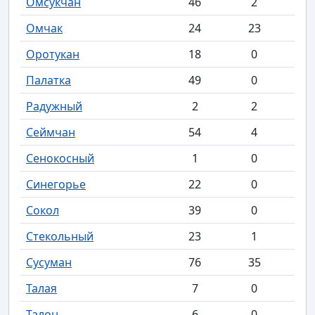
Омсукчан
46
2
Омчак
24
23
Оротукан
18
0
Палатка
49
0
Радужный
2
2
Сеймчан
54
4
Сенокосный
1
0
Синегорье
22
0
Сокол
39
0
Стекольный
23
1
Сусуман
76
35
Талая
7
0
Талон
6
0