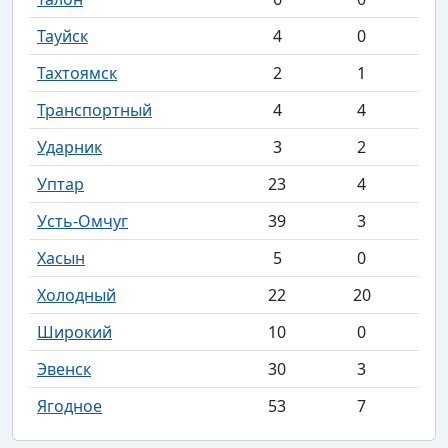
Тауйск
4
0
Тахтоямск
2
1
Транспортный
4
4
Ударник
3
2
Уптар
23
4
Усть-Омчуг
39
3
Хасын
5
0
Холодный
22
20
Широкий
10
0
Эвенск
30
3
Ягодное
53
7