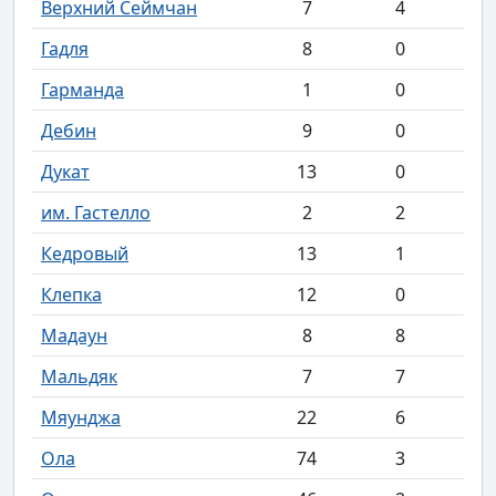
Верхний Сеймчан
7
4
Гадля
8
0
Гарманда
1
0
Дебин
9
0
Дукат
13
0
им. Гастелло
2
2
Кедровый
13
1
Клепка
12
0
Мадаун
8
8
Мальдяк
7
7
Мяунджа
22
6
Ола
74
3