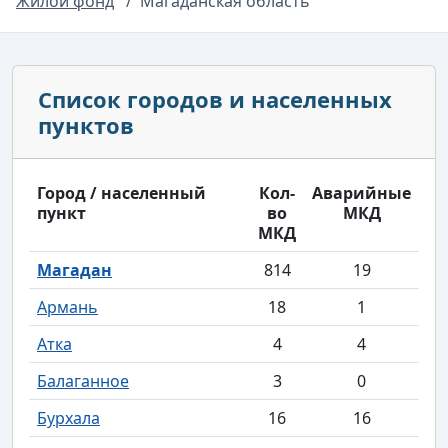
Жилой фонд
Магаданская область
Список городов и населенных
пунктов
Город / населенный
Кол-
Аварийные
пункт
во
МКД
МКД
Магадан
814
19
Армань
18
1
Атка
4
4
Балаганное
3
0
Бурхала
16
16