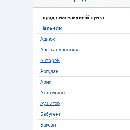
Город / населенный пункт
Нальчик
Адиюх
Александровская
Анзорей
Аргудан
Арик
Атажукино
Аушигер
Бабугент
Баксан