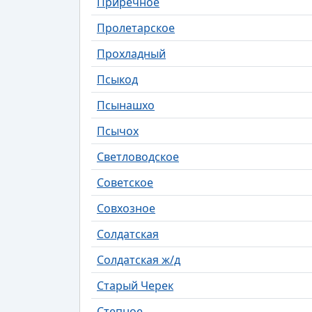
Приречное
Пролетарское
Прохладный
Псыкод
Псынашхо
Псычох
Светловодское
Советское
Совхозное
Солдатская
Солдатская ж/д
Старый Черек
Степное