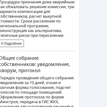
Процедура признания дома аварийным:
как обжаловать решение комиссии, три
варианта компенсации для
собственников, расчет выкупной
стоимости. Сроки расселения по
региональной программе,
реконструкция как альтернатива,
типичные риски при переселении.
Подробнее
Общее собрание
собственников: уведомление,
кворум, протокол
Порядок проведения общего собрания:
уведомление за 10 дней, очная и
заочная формы голосования, подсчет
голосов по площади помещений.
Оформление протокола по форме
Минстроя, передача в ГИС ЖКХ,
основания для оспаривания решения в