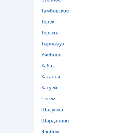
Тамбовское
Терек
Терскол
Тырныауз
Учебное
Хабаз
Хасанья
Хатуей
Чегем
Шалушка
Шарданово
Эльбрус