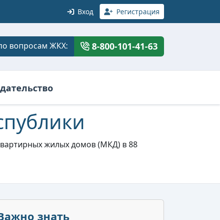
Вход
Регистрация
по вопросам ЖКХ:
8-800-101-41-63
дательство
спублики
квартирных жилых домов (МКД) в 88
Важно знать