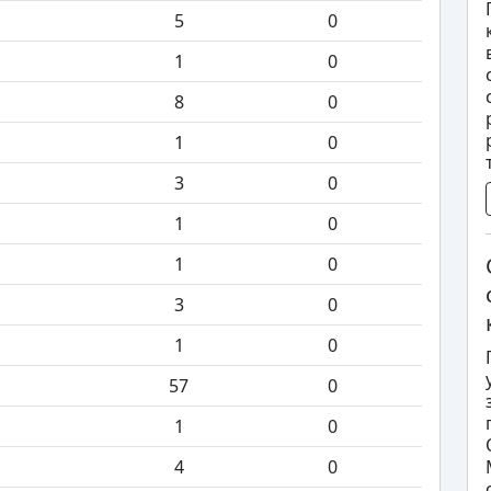
5
0
1
0
8
0
1
0
3
0
1
0
1
0
3
0
1
0
57
0
1
0
4
0