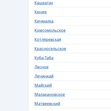
Кашхатау
Кенже
Кичмалка
Комсомольское
Котляревская
Красносельское
Куба-Таба
Лесное
Лечинкай
Майский
Малакановское
Матвеевский