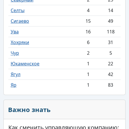
Селты
4
14
Сигаево
15
49
Ува
16
118
Хохряки
6
31
Чур
2
5
Юкаменское
1
22
Ягул
1
42
Яр
1
83
Важно знать
Как сменить управляющую компанию: