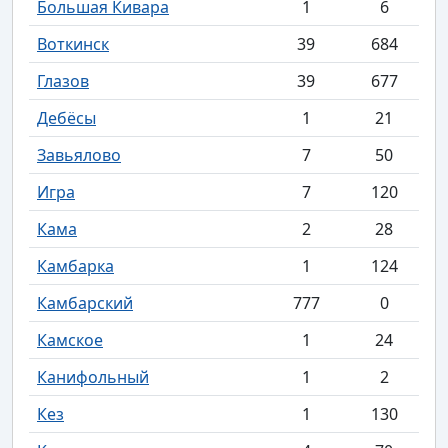
Большая Кивара
1
6
Воткинск
39
684
Глазов
39
677
Дебёсы
1
21
Завьялово
7
50
Игра
7
120
Кама
2
28
Камбарка
1
124
Камбарский
777
0
Камское
1
24
Канифольный
1
2
Кез
1
130