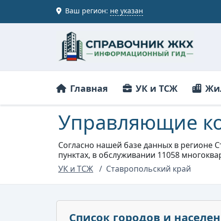
Ваш регион:
не указан
Главная
УК и ТСЖ
Жи
Управляющие ко
Согласно нашей базе данных в регионе С
пунктах, в обслуживании 11058 многокв
УК и ТСЖ
Ставропольский край
Список городов и населе