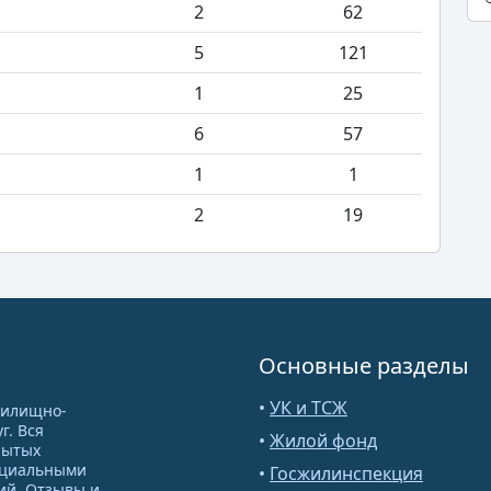
2
62
5
121
1
25
6
57
1
1
2
19
Основные разделы
•
УК и ТСЖ
жилищно-
г. Вся
•
Жилой фонд
рытых
ициальными
•
Госжилинспекция
ий. Отзывы и