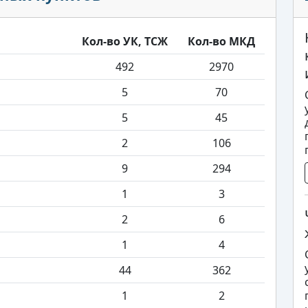
Кол-во УК, ТСЖ
Кол-во МКД
492
2970
5
70
5
45
2
106
9
294
1
3
2
6
1
4
44
362
1
2