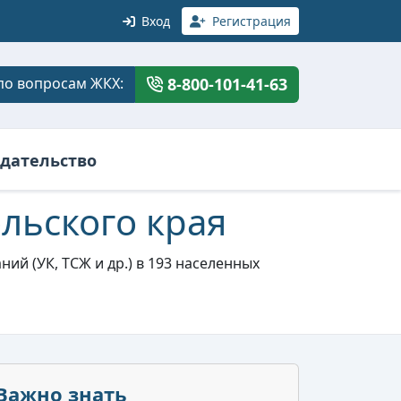
Вход
Регистрация
по вопросам ЖКХ:
8-800-101-41-63
дательство
льского края
й (УК, ТСЖ и др.) в 193 населенных
Важно знать