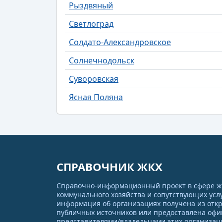
Рыздвяный
Светлоград
Солдато-Александровское
Солнечнодольск
Суворовская
Ясная Поляна
СПРАВОЧНИК ЖКХ
Справочно-информационный проект в сфере 
коммунального хозяйства и сопутствующих услу
информация об организациях получена из отк
публичных источников или предоставлена оф
представителями/владельцами этих организац