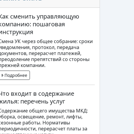
Как сменить управляющую
компанию: пошаговая
инструкция
Смена УК через общее собрание: сроки
уведомления, протокол, передача
документов, перерасчет платежей,
преодоление препятствий со стороны
прежней компании.
Подробнее
Что входит в содержание
жилья: перечень услуг
Содержание общего имущества МКД:
уборка, освещение, ремонт, лифты,
сезонные работы. Нормативы
периодичности, перерасчет платы за