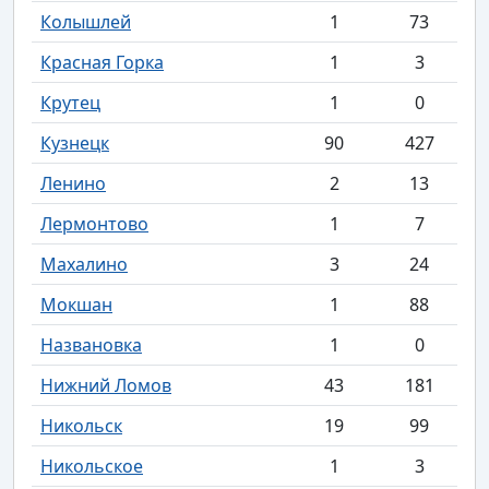
Колышлей
1
73
Красная Горка
1
3
Крутец
1
0
Кузнецк
90
427
Ленино
2
13
Лермонтово
1
7
Махалино
3
24
Мокшан
1
88
Названовка
1
0
Нижний Ломов
43
181
Никольск
19
99
Никольское
1
3