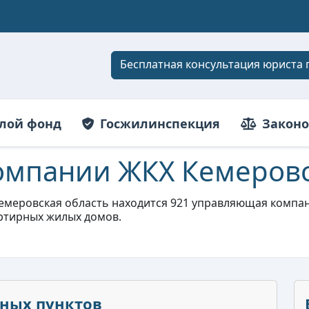
Бесплатная консультация юриста 
лой фонд
Госжилинспекция
Законо
мпании ЖКХ Кемеровс
емеровская область находится 921 управляющая компания
артирных жилых домов.
нных пунктов