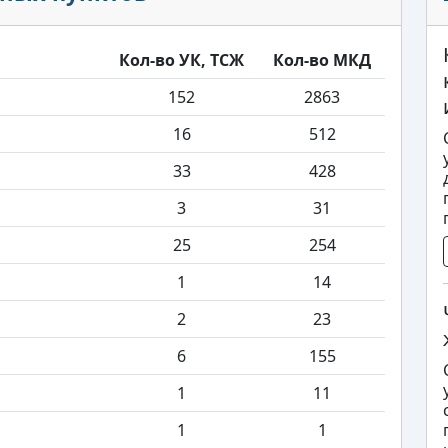
Кол-во УК, ТСЖ
Кол-во МКД
152
2863
16
512
33
428
3
31
25
254
1
14
2
23
6
155
1
11
1
1