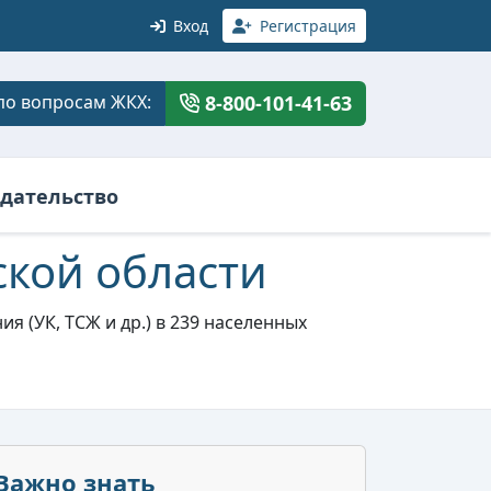
Вход
Регистрация
по вопросам ЖКХ:
8-800-101-41-63
дательство
кой области
 (УК, ТСЖ и др.) в 239 населенных
Важно знать