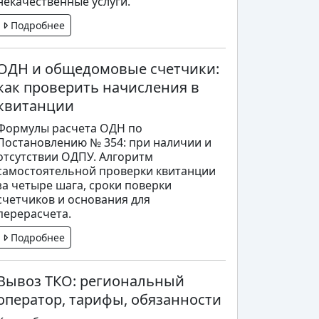
некачественные услуги.
Подробнее
ОДН и общедомовые счетчики:
как проверить начисления в
квитанции
Формулы расчета ОДН по
Постановлению № 354: при наличии и
отсутствии ОДПУ. Алгоритм
самостоятельной проверки квитанции
за четыре шага, сроки поверки
счетчиков и основания для
перерасчета.
Подробнее
Вывоз ТКО: региональный
оператор, тарифы, обязанности