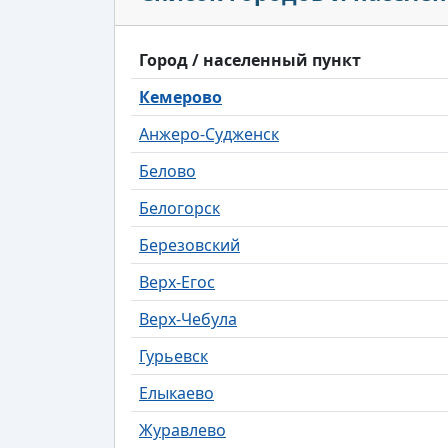
Город / населенный пункт
Кемерово
Анжеро-Судженск
Белово
Белогорск
Березовский
Верх-Егос
Верх-Чебула
Гурьевск
Елыкаево
Журавлево