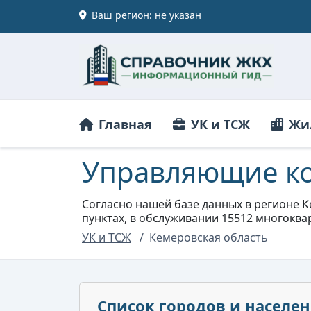
Ваш регион:
не указан
Главная
УК и ТСЖ
Жи
Управляющие ко
Согласно нашей базе данных в регионе К
пунктах, в обслуживании 15512 многокв
УК и ТСЖ
Кемеровская область
Список городов и населе