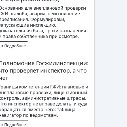
Основания для внеплановой проверки
ГЖИ: жалоба, авария, неисполнение
предписания. Формулировки,
запускающие инспекцию,
доказательная база, сроки назначения
и права собственника при осмотре.
Подробнее
Полномочия Госжилинспекции:
что проверяет инспектор, а что
нет
Границы компетенции ГЖИ: плановые и
внеплановые проверки, лицензионный
контроль, административные штрафы.
Что инспектор не вправе делать, и куда
обращаться вместо него: таблица-
навигатор по ведомствам.
Подробнее