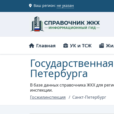
Ваш регион:
не указан
Главная
УК и ТСЖ
Жи
Государственна
Петербурга
В базе данных справочника ЖКХ для рег
инспекции.
Госжилинспекция
Санкт-Петербург