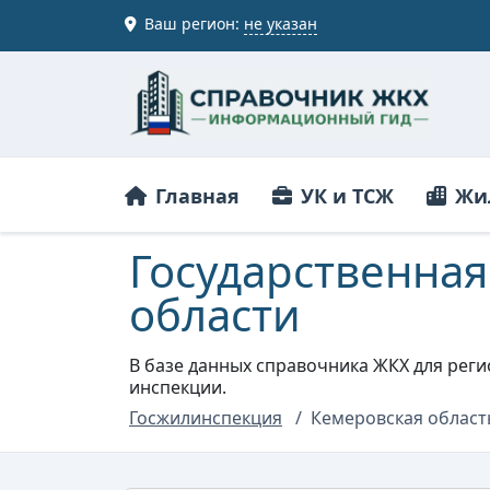
Ваш регион:
не указан
Главная
УК и ТСЖ
Жи
Государственна
области
В базе данных справочника ЖКХ для рег
инспекции.
Госжилинспекция
Кемеровская област