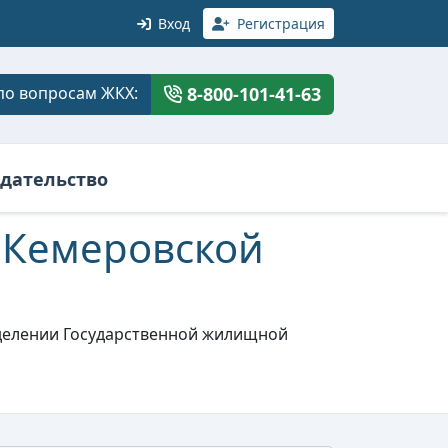
Вход
Регистрация
по вопросам ЖКХ:
8-800-101-41-63
дательство
 Кемеровской
тделении Государственной жилищной