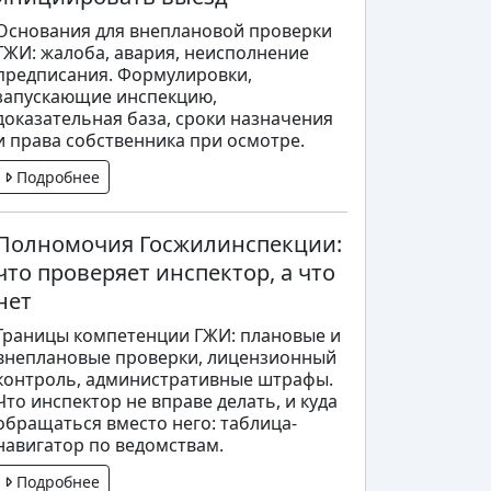
Основания для внеплановой проверки
ГЖИ: жалоба, авария, неисполнение
предписания. Формулировки,
запускающие инспекцию,
доказательная база, сроки назначения
и права собственника при осмотре.
Подробнее
Полномочия Госжилинспекции:
что проверяет инспектор, а что
нет
Границы компетенции ГЖИ: плановые и
внеплановые проверки, лицензионный
контроль, административные штрафы.
Что инспектор не вправе делать, и куда
обращаться вместо него: таблица-
навигатор по ведомствам.
Подробнее