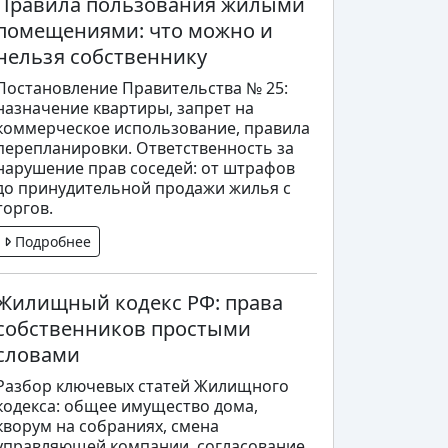
Правила пользования жилыми
помещениями: что можно и
нельзя собственнику
Постановление Правительства № 25:
назначение квартиры, запрет на
коммерческое использование, правила
перепланировки. Ответственность за
нарушение прав соседей: от штрафов
до принудительной продажи жилья с
торгов.
Подробнее
Жилищный кодекс РФ: права
собственников простыми
словами
Разбор ключевых статей Жилищного
кодекса: общее имущество дома,
кворум на собраниях, смена
управляющей компании, согласование