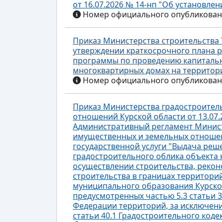
от 16.07.2026 № 14-нп "Об установле
Номер официального опубликования
Приказ Министерства строительства Т
утверждении краткосрочного плана ре
программы по проведению капиталь
многоквартирных домах на территории
Номер официального опубликования
Приказ Министерства градостроител
отношений Курской области от 13.07.
Административный регламент Минист
имущественных и земельных отношен
государственной услуги "Выдача реш
градостроительного облика объекта 
осуществлении строительства, рекон
строительства в границах территори
муниципального образования Курской
предусмотренных частью 5.3 статьи 
Федерации территорий, за исключени
статьи 40.1 Градостроительного код