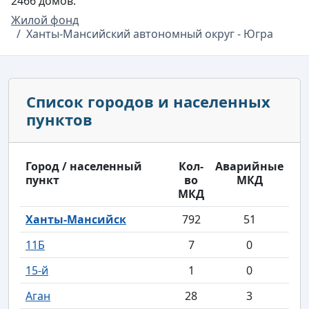
2466 домов.
Жилой фонд
Ханты-Мансийский автономный округ - Югра
Список городов и населенных
пунктов
Город / населенный
Кол-
Аварийные
пункт
во
МКД
МКД
Ханты-Мансийск
792
51
11Б
7
0
15-й
1
0
Аган
28
3