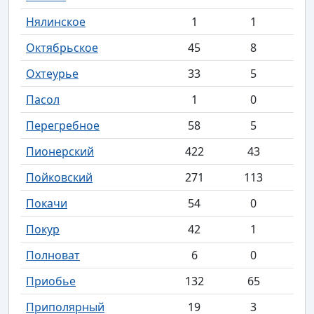
Нялинское
1
1
Октябрьское
45
8
Охтеурье
33
5
Пасол
1
0
Перегребное
58
5
Пионерский
422
43
Пойковский
271
113
Покачи
54
0
Покур
42
1
Полноват
6
0
Приобье
132
65
Приполярный
19
3