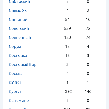
Сибирский
5
0
Сивыс-Ях
4
2
Сингапай
54
16
Советский
539
72
Солнечный
120
74
Сорум
18
4
Сосновка
18
3
Сосновый Бор
3
0
Сосьва
4
0
СУ-905
1
1
Сургут
1392
146
Сытомино
5
0