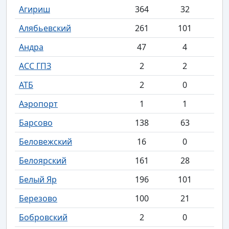
Агириш
364
32
Алябьевский
261
101
Андра
47
4
АСС ГПЗ
2
2
АТБ
2
0
Аэропорт
1
1
Барсово
138
63
Беловежский
16
0
Белоярский
161
28
Белый Яр
196
101
Березово
100
21
Бобровский
2
0