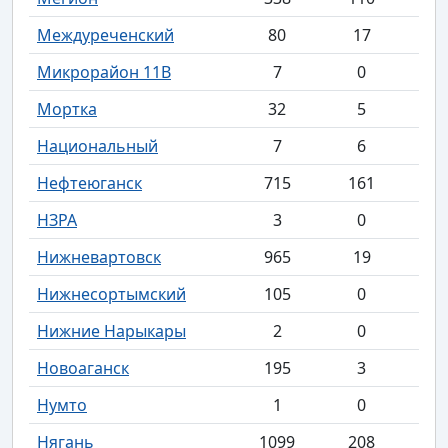
Междуреченский
80
17
Микрорайон 11В
7
0
Мортка
32
5
Национальный
7
6
Нефтеюганск
715
161
НЗРА
3
0
Нижневартовск
965
19
Нижнесортымский
105
0
Нижние Нарыкары
2
0
Новоаганск
195
3
Нумто
1
0
Нягань
1099
208