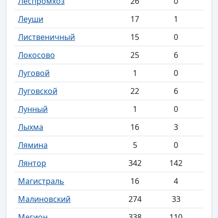
Леспромхоз
26
0
Леуши
17
1
Лиственичный
15
0
Локосово
25
6
Луговой
1
0
Луговской
22
6
Лунный
1
0
Лыхма
16
3
Лямина
5
0
Лянтор
342
142
Магистраль
16
4
Малиновский
274
33
Мегион
338
110