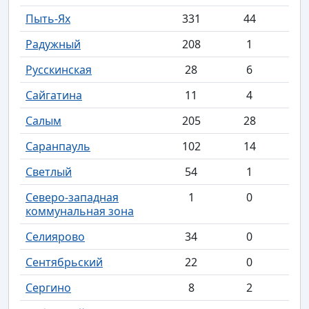
Пыть-Ях
331
44
Радужный
208
1
Русскинская
28
6
Сайгатина
11
4
Салым
205
28
Саранпауль
102
14
Светлый
54
1
Северо-западная
1
0
коммунальная зона
Селиярово
34
0
Сентябрьский
22
0
Сергино
8
2