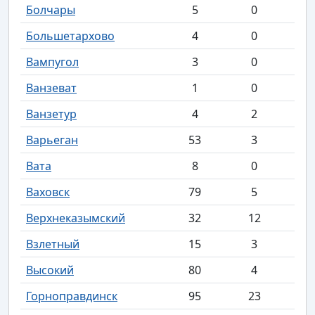
Болчары
5
0
Большетархово
4
0
Вампугол
3
0
Ванзеват
1
0
Ванзетур
4
2
Варьеган
53
3
Вата
8
0
Ваховск
79
5
Верхнеказымский
32
12
Взлетный
15
3
Высокий
80
4
Горноправдинск
95
23