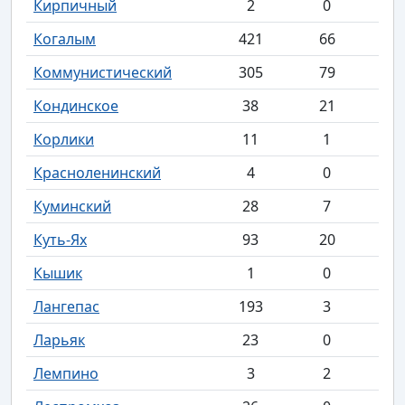
Кирпичный
2
0
Когалым
421
66
Коммунистический
305
79
Кондинское
38
21
Корлики
11
1
Красноленинский
4
0
Куминский
28
7
Куть-Ях
93
20
Кышик
1
0
Лангепас
193
3
Ларьяк
23
0
Лемпино
3
2