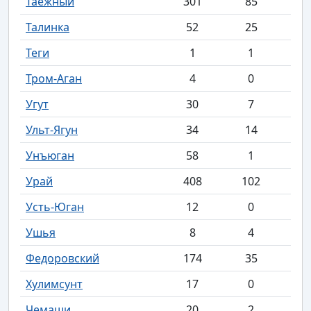
Таежный
301
85
Талинка
52
25
Теги
1
1
Тром-Аган
4
0
Угут
30
7
Ульт-Ягун
34
14
Унъюган
58
1
Урай
408
102
Усть-Юган
12
0
Ушья
8
4
Федоровский
174
35
Хулимсунт
17
0
Чемаши
20
2